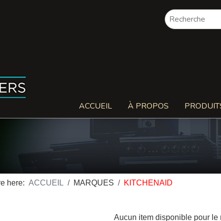
ACCUEIL
À PROPOS
PRODUIT
re here:
ACCUEIL
MARQUES
KITCHENAID
Aucun item disponible pour l