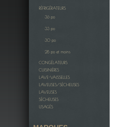
RÉFRIGÉRATEURS
36 po
33 po
30 po
28 po et moins
CONGÉLATEURS
CUISINIÈRES
LAVE-VAISSELLES
LAVEUSES/SÉCHEUSES
LAVEUSES
SÉCHEUSES
USAGÉS