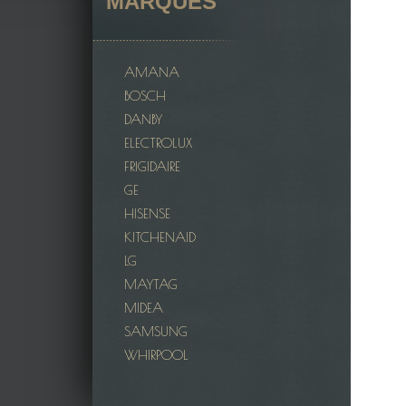
MARQUES
AMANA
BOSCH
DANBY
ELECTROLUX
FRIGIDAIRE
GE
HISENSE
KITCHENAID
LG
MAYTAG
MIDEA
SAMSUNG
WHIRPOOL