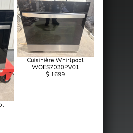
Cuisinière Whirlpool
WOES7030PV01
$ 1699
ol