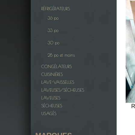
RÉFRIGÉRATEURS
36 po
33 po
30 po
28 po et moins
CONGÉLATEURS
CUISINIÈRES
LAVE-VAISSELLES
LAVEUSES/SÉCHEUSES
LAVEUSES
R
SÉCHEUSES
USAGÉS