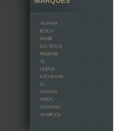
MARQUES
AMANA
BOSCH
DANBY
ELECTROLUX
FRIGIDAIRE
GE
HISENSE
KITCHENAID
LG
MAYTAG
MIDEA
SAMSUNG
WHIRPOOL