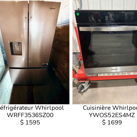
éfrigérateur Whirlpool
Cuisinière Whirlpo
WRFF3536SZ00
YWOS52ES4MZ
$ 1595
$ 1699