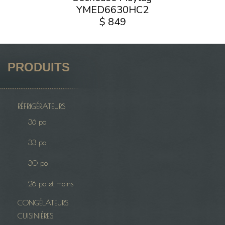
YMED6630HC2
$ 849
PRODUITS
RÉFRIGÉRATEURS
36 po
33 po
30 po
28 po et moins
CONGÉLATEURS
CUISINIÈRES