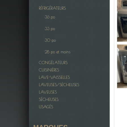
RÉFRIGÉRATEURS
36 po
33 po
30 po
28 po et moins
CONGÉLATEURS
CUISINIÈRES
LAVE-VAISSELLES
LAVEUSES/SÉCHEUSES
LAVEUSES
SÉCHEUSES
USAGÉS