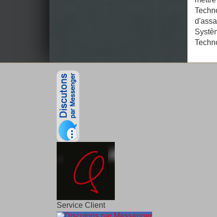
Techno
d'assa
Systèm
Techn
Service Client
Discutons par Messenger