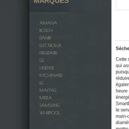
MARQUES
AMANA
BOSCH
DANBY
ELECTROLUX
Séche
FRIGIDAIRE
Cette 
GE
qui as
HISENSE
puisqu
KITCHENAID
réduir
LG
égalem
MAYTAG
heure 
énergé
MIDEA
SmartD
SAMSUNG
le ser
WHIRPOOL
main-d
diamèt
mettre