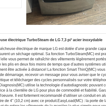
use électrique TurboSteam de LG 7,3 pi³ acier inoxydable
sécheuse électrique de marque LG est dotée d'une grande capaci
surent un séchage optimal. Sa fonction TurboSteam(MC) est prat
'elle vous permet de rafraîchir des vêtements légèrement port
e les plis en deux fois moins de temps que d'autres systèmes uti
ent être activée à distance! La fonction Smart ThinQ(MC) vous 
de démarrage, recevoir un message pour vous aviser que le cycl
tique et télécharger des cycles personnalisés sur votre téléphone
iagnosis(MC) utilise la technologie d'autodiagnostic pouvant
vice à la clientèle de LG pour plus de commodité et fiabilité. Gara
'oeuvre. Il est fortement recommandé d'utiliser un conduit en a
re de 4" (10,2 cm) avec ce produit.EasyLoad(MC) : la porte de
 et de retirer les vêtements de la manière la plus simple pour vo