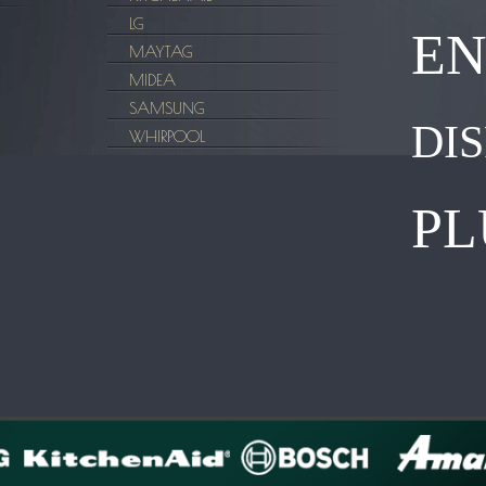
LG
EN
MAYTAG
MIDEA
SAMSUNG
DI
WHIRPOOL
PL