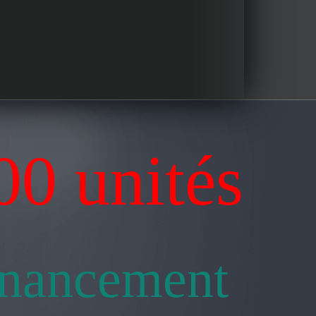
00 unités
inancement