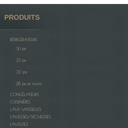
PRODUITS
RÉFRIGÉRATEURS
36 po
33 po
30 po
28 po et moins
CONGÉLATEURS
CUISINIÈRES
LAVE-VAISSELLES
LAVEUSES/SÉCHEUSES
LAVEUSES