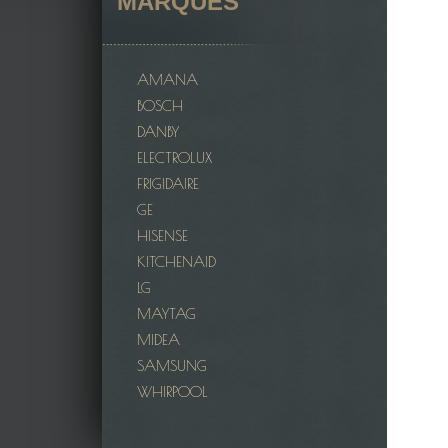
MARQUES
AMANA
BOSCH
DANBY
ELECTROLUX
FRIGIDAIRE
GE
HISENSE
KITCHENAID
LG
MAYTAG
MIDEA
SAMSUNG
WHIRPOOL