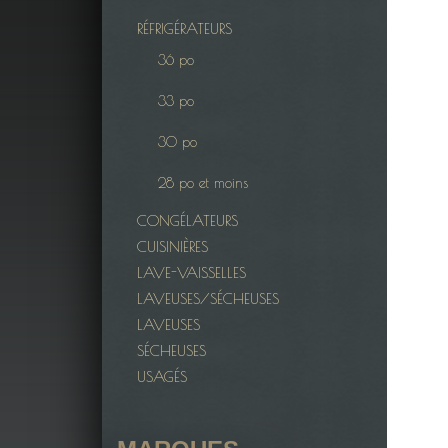
RÉFRIGÉRATEURS
36 po
33 po
30 po
28 po et moins
CONGÉLATEURS
CUISINIÈRES
LAVE-VAISSELLES
LAVEUSES/SÉCHEUSES
LAVEUSES
SÉCHEUSES
USAGÉS