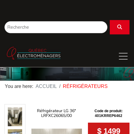
You are here:
ACCUEIL
RÉFRIGÉRATEURS
Réfrigérateur LG 36"
Code de produit:
LRFXC2606S/00
401KRREP6462
$ 1499