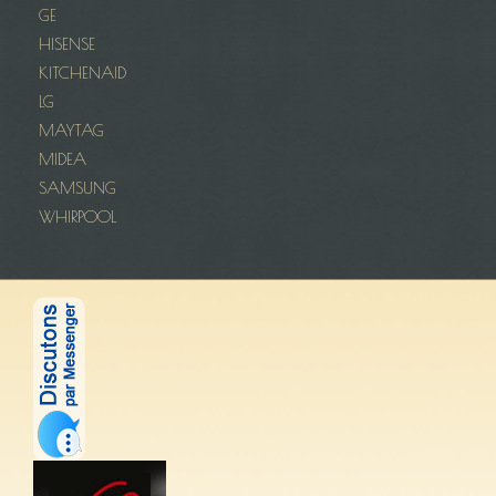
GE
HISENSE
KITCHENAID
LG
MAYTAG
MIDEA
SAMSUNG
WHIRPOOL