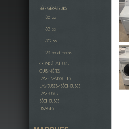
RÉFRIGÉRATEURS
36 po
33 po
30 po
28 po et moins
CONGÉLATEURS
CUISINIÈRES
LAVE-VAISSELLES
LAVEUSES/SÉCHEUSES
LAVEUSES
SÉCHEUSES
USAGÉS