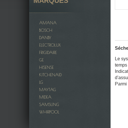
MARQUES
AMANA
BOSCH
DANBY
ELECTROLUX
Séche
FRIGIDAIRE
Le sys
GE
temps
HISENSE
Indica
KITCHENAID
d'assu
LG
Parmi 
MAYTAG
MIDEA
SAMSUNG
WHIRPOOL