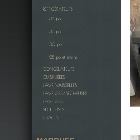
RÉFRIGÉRATEURS
36 po
33 po
30 po
28 po et moins
CONGÉLATEURS
CUISINIÈRES
LAVE-VAISSELLES
LAVEUSES/SÉCHEUSES
LAVEUSES
SÉCHEUSES
USAGÉS