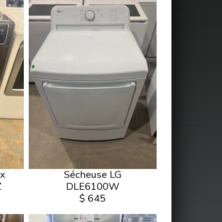
ux
Sécheuse LG
Z
DLE6100W
$ 645