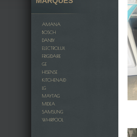
MARQUES
AMANA
BOSCH
DANBY
ELECTROLUX
FRIGIDAIRE
GE
HISENSE
KITCHENAID
LG
MAYTAG
MIDEA
SAMSUNG
WHIRPOOL