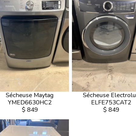
Sécheuse Maytag
Sécheuse Electrol
YMED6630HC2
ELFE753CAT2
$ 849
$ 849